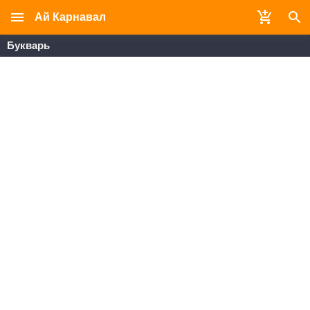
Ай Карнавал
Букварь