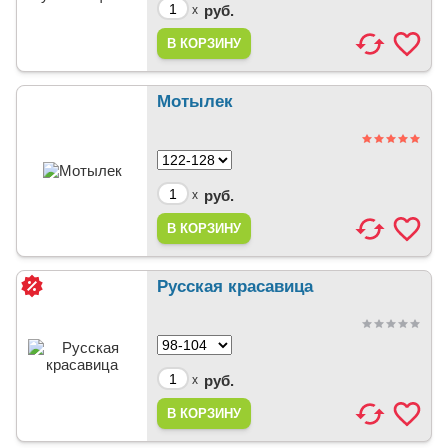
руб.
x
Мотылек
руб.
x
Русская красавица
руб.
x