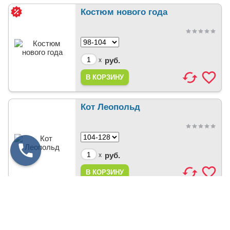
Костюм нового года
руб.
x
Кот Леопольд
руб.
x
Редиска