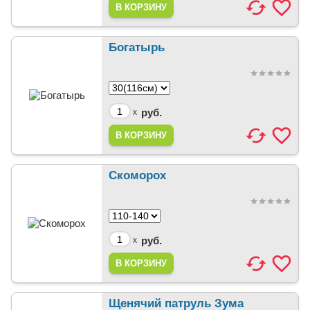
Богатырь
руб.
x
Скоморох
руб.
x
Щенячий патруль Зума