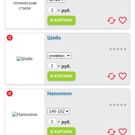
руб.
x
Шейх
руб.
x
Наполеон
руб.
x