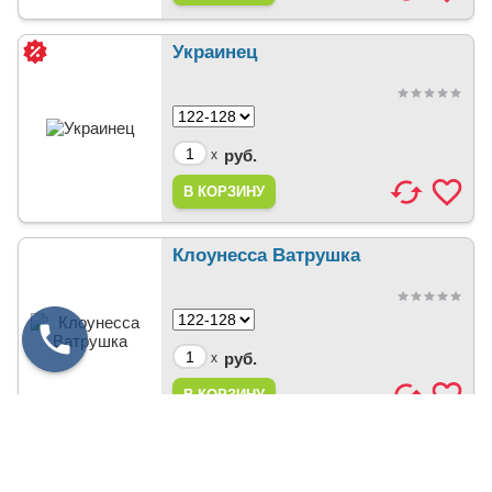
Украинец
руб.
x
Клоунесса Ватрушка
руб.
x
Чертик