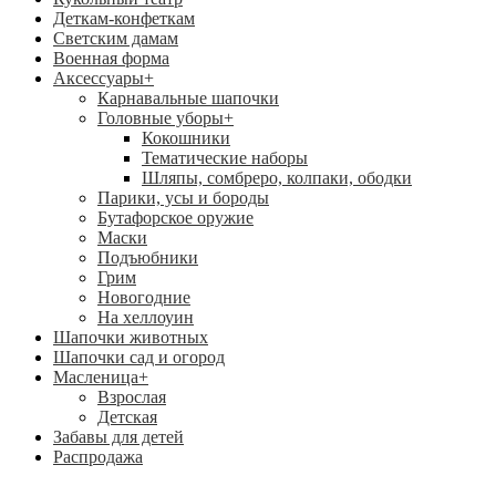
Деткам-конфеткам
Светским дамам
Военная форма
Аксессуары
+
Карнавальные шапочки
Головные уборы
+
Кокошники
Тематические наборы
Шляпы, сомбреро, колпаки, ободки
Парики, усы и бороды
Бутафорское оружие
Маски
Подъюбники
Грим
Новогодние
На хеллоуин
Шапочки животных
Шапочки сад и огород
Масленица
+
Взрослая
Детская
Забавы для детей
Распродажа