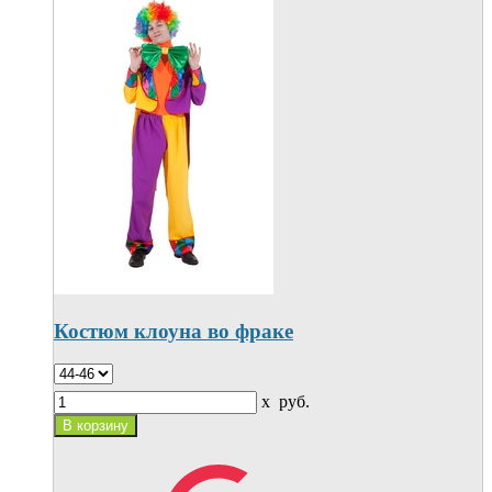
Костюм клоуна во фраке
x
руб.