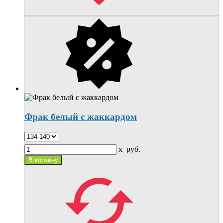
Фрак белый с жаккардом
x
руб.