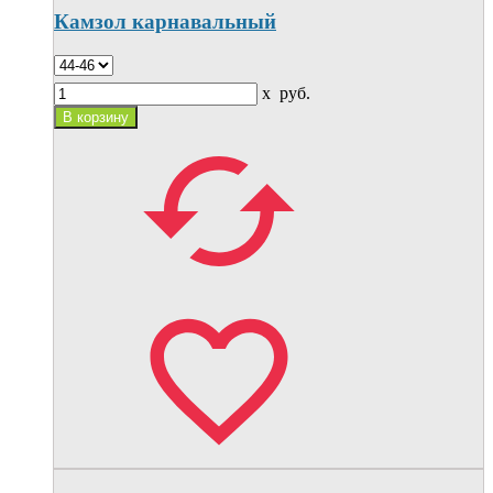
Камзол карнавальный
x
руб.