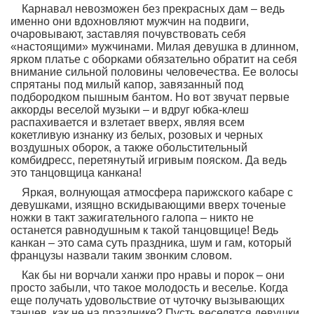
Карнавал невозможен без прекрасных дам – ведь
именно они вдохновляют мужчин на подвиги,
очаровывают, заставляя почувствовать себя
«настоящими» мужчинами. Милая девушка в длинном,
ярком платье с оборками обязательно обратит на себя
внимание сильной половины человечества. Ее волосы
спрятаны под милый капор, завязанный под
подбородком пышным бантом. Но вот звучат первые
аккорды веселой музыки – и вдруг юбка-клеш
распахивается и взлетает вверх, являя всем
кокетливую изнанку из белых, розовых и черных
воздушных оборок, а также обольстительный
комбидресс, перетянутый игривым пояском. Да ведь
это танцовщица канкана!
Яркая, волнующая атмосфера парижского кабаре с
девушками, изящно вскидывающими вверх точеные
ножки в такт зажигательного галопа – никто не
останется равнодушным к такой танцовщице! Ведь
канкан – это сама суть праздника, шум и гам, который
французы назвали таким звонким словом.
Как бы ни ворчали ханжи про нравы и порок – они
просто забыли, что такое молодость и веселье. Когда
еще получать удовольствие от чуточку вызывающих
танцев, как не на празднике? Пусть веселятся девушки