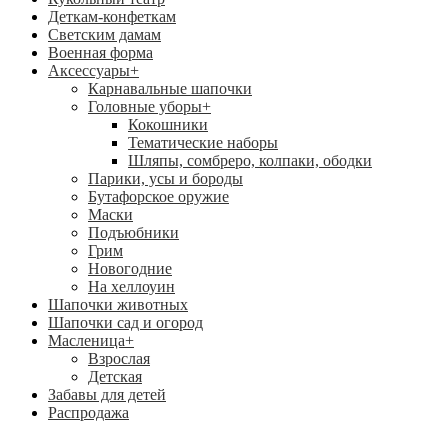
Деткам-конфеткам
Светским дамам
Военная форма
Аксессуары
+
Карнавальные шапочки
Головные уборы
+
Кокошники
Тематические наборы
Шляпы, сомбреро, колпаки, ободки
Парики, усы и бороды
Бутафорское оружие
Маски
Подъюбники
Грим
Новогодние
На хеллоуин
Шапочки животных
Шапочки сад и огород
Масленица
+
Взрослая
Детская
Забавы для детей
Распродажа