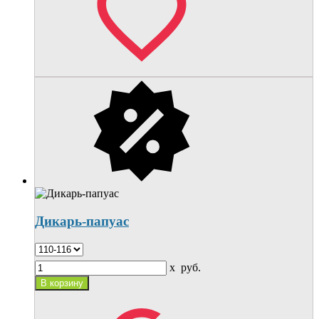
Дикарь-папуас
x
руб.