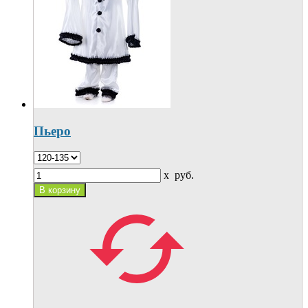
Пьеро
x
руб.