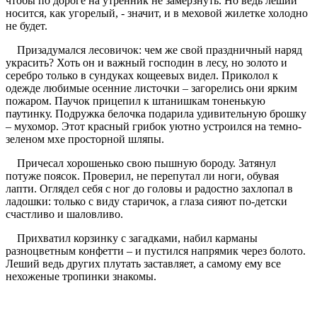
чтобы по дороге на утренник не замерзнуть. Но ведь леший
носится, как угорелый, - значит, и в меховой жилетке холодно
не будет.
Призадумался лесовичок: чем же свой праздничный наряд
украсить? Хоть он и важный господин в лесу, но золото и
серебро только в сундуках кощеевых видел. Приколол к
одежде любимые осенние листочки – загорелись они ярким
пожаром. Паучок прицепил к штанишкам тоненькую
паутинку. Подружка белочка подарила удивительную брошку
– мухомор. Этот красный грибок уютно устроился на темно-
зеленом мхе просторной шляпы.
Причесал хорошенько свою пышную бороду. Затянул
потуже поясок. Проверил, не перепутал ли ноги, обувая
лапти. Оглядел себя с ног до головы и радостно захлопал в
ладошки: только с виду старичок, а глаза сияют по-детски
счастливо и шаловливо.
Прихватил корзинку с загадками, набил карманы
разноцветным конфетти – и пустился напрямик через болото.
Леший ведь других плутать заставляет, а самому ему все
нехоженые тропинки знакомы.