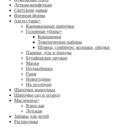
Деткам-конфеткам
Светским дамам
Военная форма
Аксессуары
+
Карнавальные шапочки
Головные уборы
+
Кокошники
Тематические наборы
Шляпы, сомбреро, колпаки, ободки
Парики, усы и бороды
Бутафорское оружие
Маски
Подъюбники
Грим
Новогодние
На хеллоуин
Шапочки животных
Шапочки сад и огород
Масленица
+
Взрослая
Детская
Забавы для детей
Распродажа