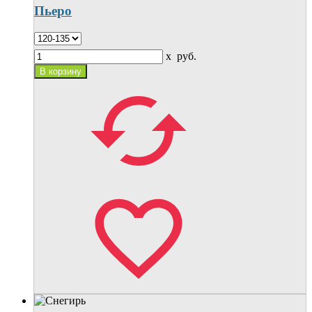
Пьеро
x
руб.