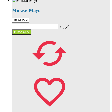
Микки Маус
x
руб.