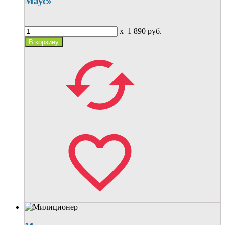
Маус»
x
1 890
руб.