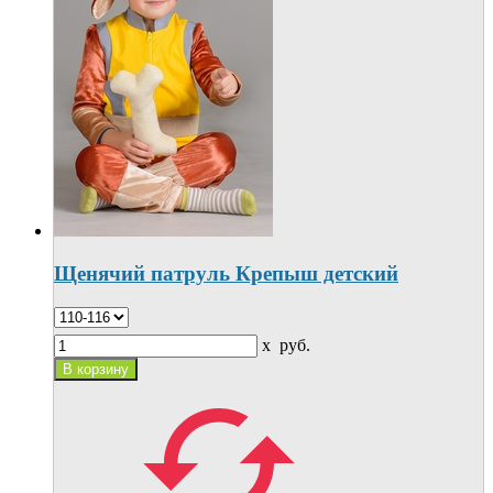
Щенячий патруль Крепыш детский
x
руб.