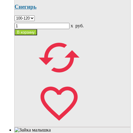
Снегирь
x
руб.