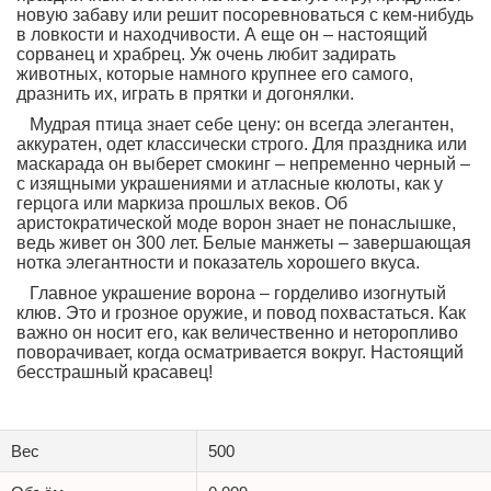
новую забаву или решит посоревноваться с кем-нибудь
в ловкости и находчивости. А еще он – настоящий
сорванец и храбрец. Уж очень любит задирать
животных, которые намного крупнее его самого,
дразнить их, играть в прятки и догонялки.
Мудрая птица знает себе цену: он всегда элегантен,
аккуратен, одет классически строго. Для праздника или
маскарада он выберет смокинг – непременно черный –
с изящными украшениями и атласные кюлоты, как у
герцога или маркиза прошлых веков. Об
аристократической моде ворон знает не понаслышке,
ведь живет он 300 лет. Белые манжеты – завершающая
нотка элегантности и показатель хорошего вкуса.
Главное украшение ворона – горделиво изогнутый
клюв. Это и грозное оружие, и повод похвастаться. Как
важно он носит его, как величественно и неторопливо
поворачивает, когда осматривается вокруг. Настоящий
бесстрашный красавец!
Вес
500