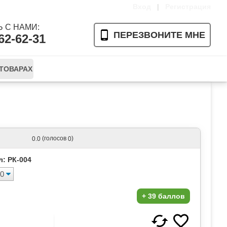
Вход
|
Регистрация
 С НАМИ:
ПЕРЕЗВОНИТЕ МНЕ
62-62-31
 ТОВАРАХ
Ваша корзина пуста
(голосов
)
0.0
0
л: РК-004
+
39 баллов
 В НАЛИЧИИ