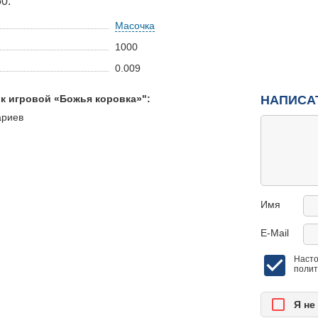
0.
Масочка
1000
0.009
к игровой «Божья коровка»":
НАПИСА
ариев
Имя
E-Mail
Насто
полит
Я нe