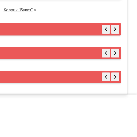
Коврик "Букет"
»