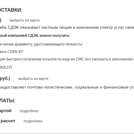
СТАВКИ:
.)
выбрать на карте
жба СДЭК оказывает частным лицам и компаниям спектр услуг сво
нный компанией СДЭК, можно получить:
ли иному документу, удостоверяющего личность)
виса CDEK ID*
 для быстрого получения посылок по коду из СМС без паспорта и заполнения
исе тут
руб.)
выбрать на карте
редоставляет почтово-логистические, социальные и финансовые ус
ЛАТЫ:
артой
подробнее
расчет
подробнее