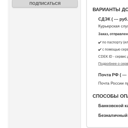
ВАРИАНТЫ ДО
СДЭК (
---
руб
Курьерская слу
Заказ, отправле
✔️ по паспорту (и
✔️ с помощью сер
CDEK ID - сервис
Подробнее о серв
Почта РФ (
---
Почта России п
СПОСОБЫ ОП
Банковской к
Безналичный 