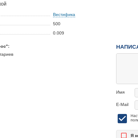
кой
Вестифика
500
0.009
ос":
НАПИС
тариев
Имя
E-Mail
Нас
пол
Я н