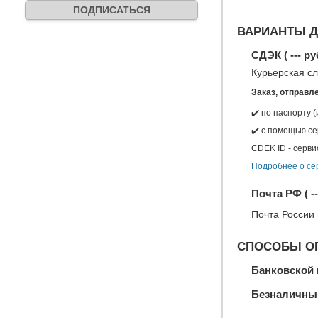
ВАРИАНТЫ Д
СДЭК (
---
ру
Курьерская с
Заказ, отправл
✔️ по паспорту 
✔️ с помощью с
CDEK ID - серви
Подробнее о се
Почта РФ (
--
Почта России
СПОСОБЫ О
Банковской 
Безналичны