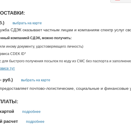
ОСТАВКИ:
б.)
выбрать на карте
лужба СДЭК оказывает частным лицам и компаниям спектр услуг св
енный компанией СДЭК, можно получить:
(или иному документу, удостоверяющего личность)
ервиса CDEK ID*
с для быстрого получения посылок по коду из СМС без паспорта и заполнени
рвисе тут
-
руб.)
выбрать на карте
 предоставляет почтово-логистические, социальные и финансовые 
ПЛАТЫ:
картой
подробнее
й расчет
подробнее