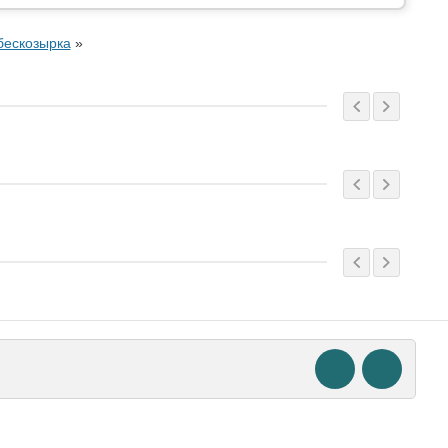
бескозырка
»