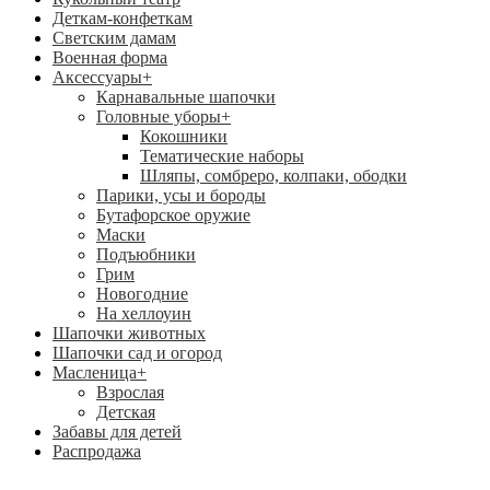
Деткам-конфеткам
Светским дамам
Военная форма
Аксессуары
+
Карнавальные шапочки
Головные уборы
+
Кокошники
Тематические наборы
Шляпы, сомбреро, колпаки, ободки
Парики, усы и бороды
Бутафорское оружие
Маски
Подъюбники
Грим
Новогодние
На хеллоуин
Шапочки животных
Шапочки сад и огород
Масленица
+
Взрослая
Детская
Забавы для детей
Распродажа