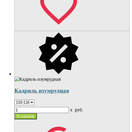
Кадриль изумрудная
x
руб.