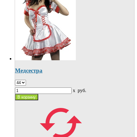
Медсестра
x
руб.