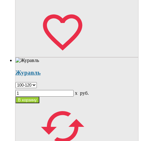
Журавль
x
руб.