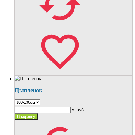
Цыпленок
x
руб.