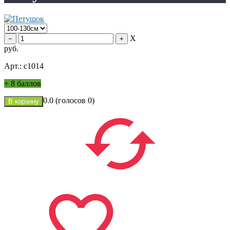
X
руб.
Арт.: с1014
+
8 баллов
0.0
(голосов
0
)