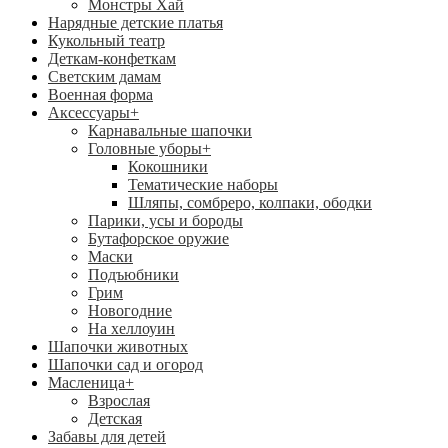
Монстры Хай
Нарядные детские платья
Кукольный театр
Деткам-конфеткам
Светским дамам
Военная форма
Аксессуары
+
Карнавальные шапочки
Головные уборы
+
Кокошники
Тематические наборы
Шляпы, сомбреро, колпаки, ободки
Парики, усы и бороды
Бутафорское оружие
Маски
Подъюбники
Грим
Новогодние
На хеллоуин
Шапочки животных
Шапочки сад и огород
Масленица
+
Взрослая
Детская
Забавы для детей