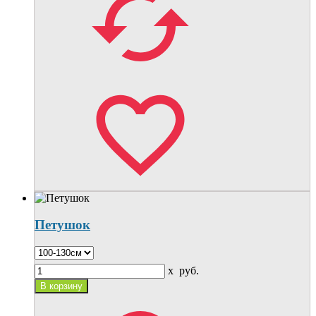
Петушок
x
руб.