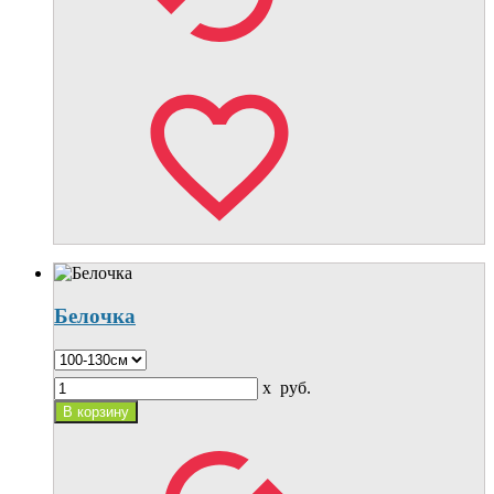
Белочка
x
руб.