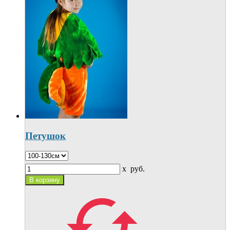
Петушок
x
руб.