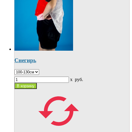
Снегирь
x
руб.