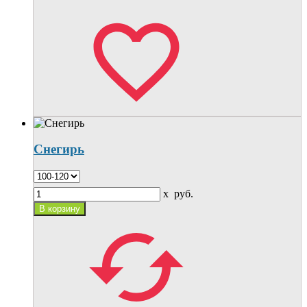
Снегирь
x
руб.