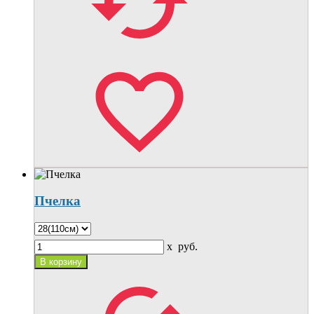
Пчелка
x
руб.