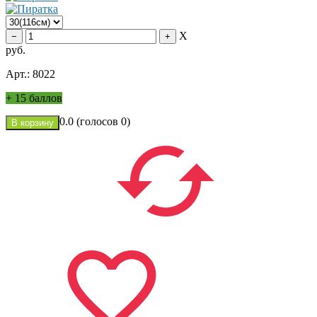
X
руб.
Арт.: 8022
+
15 баллов
0.0
(голосов
0
)