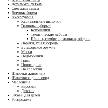
Деткам-конфеткам
Светским дамам
Военная форма
Аксессуары
+
Карнавальные шапочки
Головные уборы
+
Кокошники
Тематические наборы
Шляпы, сомбреро, колпаки, ободки
Парики, усы и бороды
Бутафорское оружие
Маски
Подъюбники
Грим
Новогодние
На хеллоуин
Шапочки животных
Шапочки сад и огород
Масленица
+
Взрослая
Детская
Забавы для детей
Распродажа