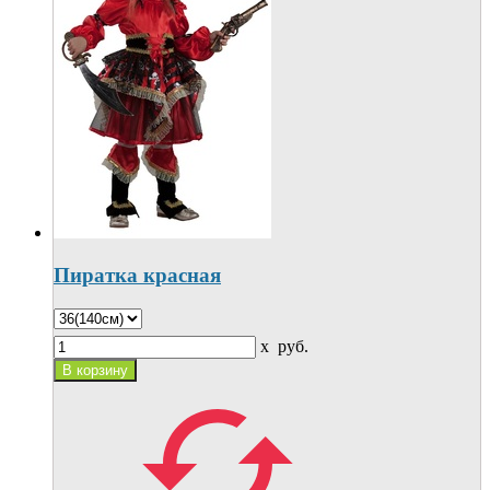
Пиратка красная
x
руб.