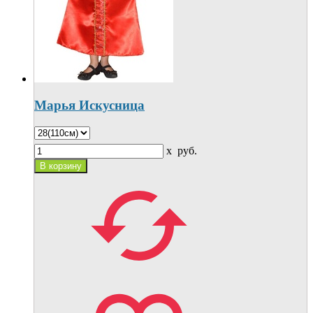
Марья Искусница
x
руб.