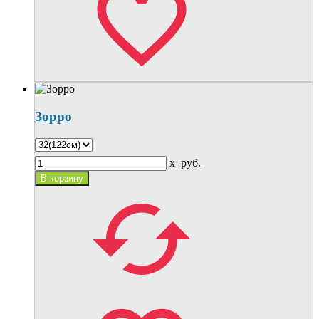
Зорро
x
руб.