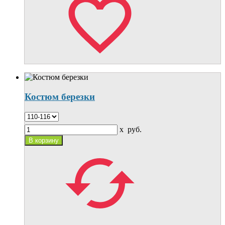
Костюм березки
x
руб.