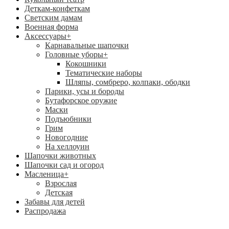
Деткам-конфеткам
Светским дамам
Военная форма
Аксессуары
+
Карнавальные шапочки
Головные уборы
+
Кокошники
Тематические наборы
Шляпы, сомбреро, колпаки, ободки
Парики, усы и бороды
Бутафорское оружие
Маски
Подъюбники
Грим
Новогодние
На хеллоуин
Шапочки животных
Шапочки сад и огород
Масленица
+
Взрослая
Детская
Забавы для детей
Распродажа