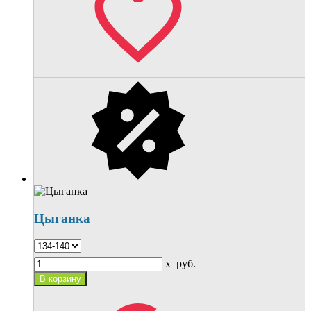
Цыганка
x
руб.