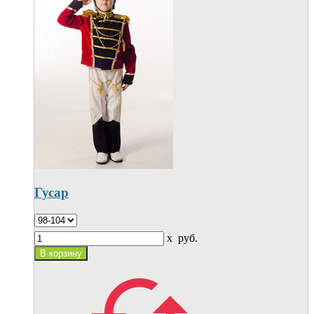
Гусар
x
руб.