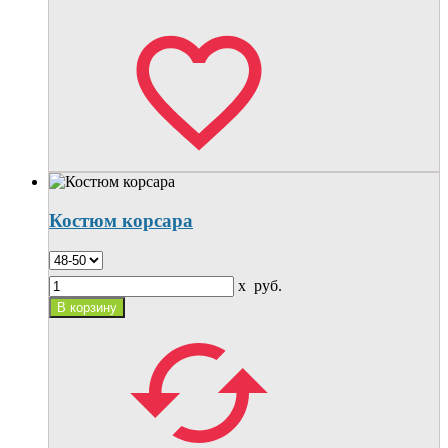
Костюм корсара
x
руб.