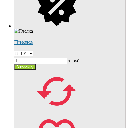
Пчелка
x
руб.