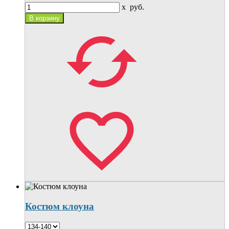
x
руб.
Костюм клоуна