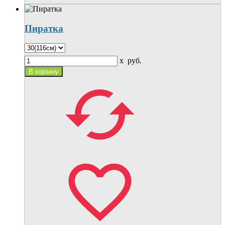
Пиратка
x
руб.