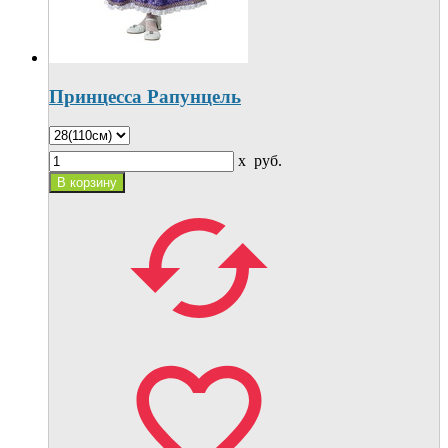
Принцесса Рапунцель
x
руб.