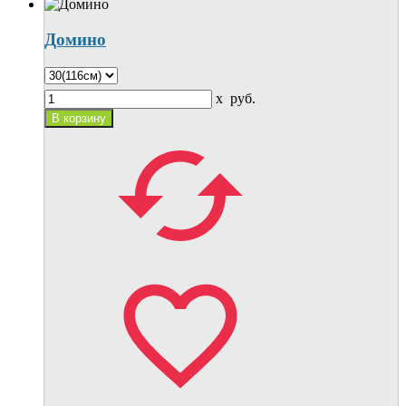
Домино
x
руб.