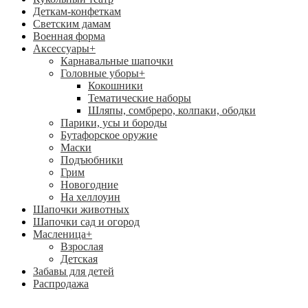
Деткам-конфеткам
Светским дамам
Военная форма
Аксессуары
+
Карнавальные шапочки
Головные уборы
+
Кокошники
Тематические наборы
Шляпы, сомбреро, колпаки, ободки
Парики, усы и бороды
Бутафорское оружие
Маски
Подъюбники
Грим
Новогодние
На хеллоуин
Шапочки животных
Шапочки сад и огород
Масленица
+
Взрослая
Детская
Забавы для детей
Распродажа