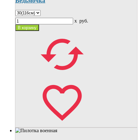
Ведьмочка
x
руб.