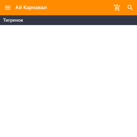
Ай Карнавал
Тигренок