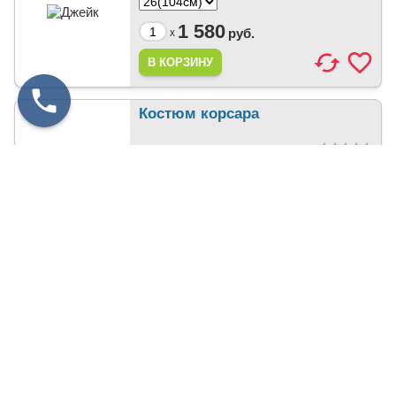
1 580
руб.
x
Костюм корсара
3 400
руб.
x
Медведь бурый
4 200
руб.
x