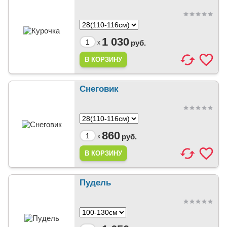
1 030
руб.
x
Снеговик
860
руб.
x
Пудель