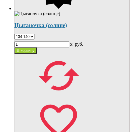
Цыганочка (солнце)
x
руб.