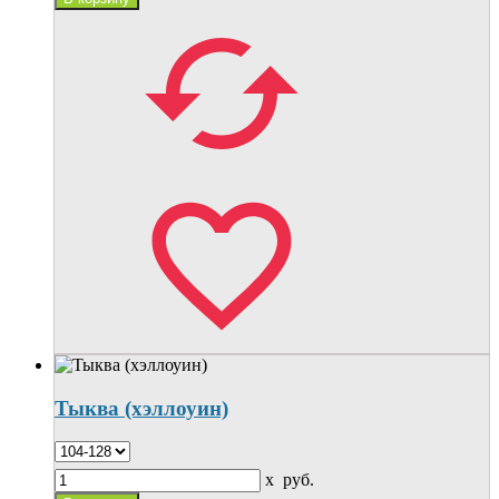
Тыква (хэллоуин)
x
руб.