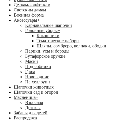
Деткам-конфеткам
Светским дамам
Военная форма
Аксессуары
+
Карнавальные шапочки
Головные уборы
+
Кокошники
Тематические наборы
Шляпы, сомбреро, колпаки, ободки
Парики, усы и бороды
Бутафорское оружие
Маски
Подъюбники
Грим
Новогодние
На хеллоуин
Шапочки животных
Шапочки сад и огород
Масленица
+
Взрослая
Детская
Забавы для детей
Распродажа