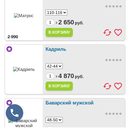
2 650
руб.
x
2 990
Кадриль
4 870
руб.
x
Баварский мужской
3 380
x