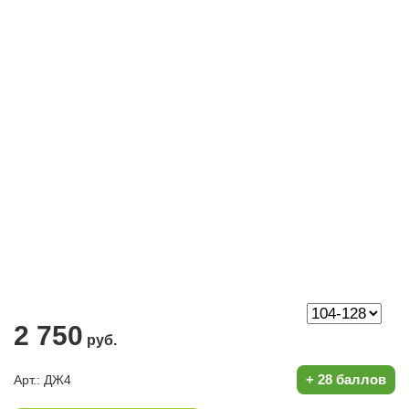
2 750
руб.
+
28 баллов
Арт.: ДЖ4