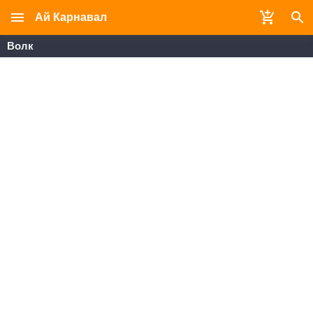
Ай Карнавал
Волк